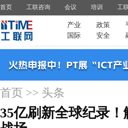
首页
工联咨询
会议
培训
工
产业
政策
国际
安全
首页
>> 头条
35亿刷新全球纪录