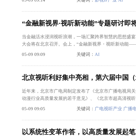
05-09 09:14
关键词：
影视IP产业 AI
“金融新视界·视听新动能”专题研讨即
当金融活水浸润视听浪潮，一场汇聚跨界智慧的思想盛宴即
大会将在北京召开。会上，“金融新视界・视听新动能——
05-09 09:09
关键词：
AI
北京视听利好集中亮相，第六届中国（
近年来，北京市广电局制定发布了《北京市广播电视局关
动漫行业高质量发展的若干意见》、《北京市超高清视听先锋行
05-09 09:05
关键词：
广电视听产业 广播
以系统性变革作答，以高质量发展起笔