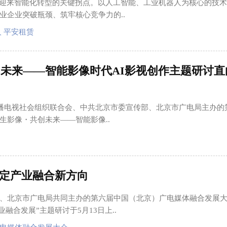
正迎来智能化转型的关键拐点。以人工智能、工业机器人为核心的技
业企业突破瓶颈、筑牢核心竞争力的..
 平安租赁
创未来——智能影像时代AI影视创作主题研讨直
广播电视社会组织联合会、中共北京市委宣传部、北京市广电局主办的
生影像・共创未来——智能影像..
定产业融合新方向
、北京市广电局共同主办的第六届中国（北京）广电媒体融合发展
融合发展”主题研讨于5月13日上..