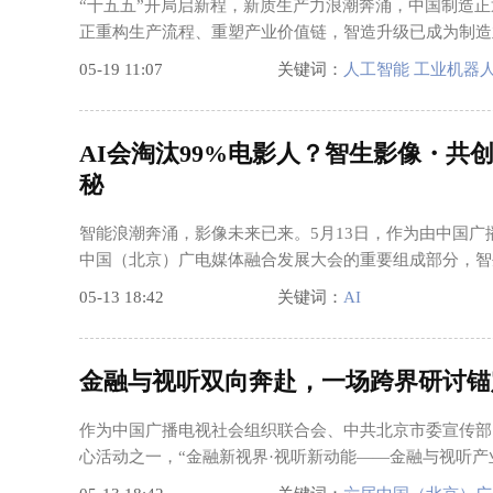
“十五五”开局启新程，新质生产力浪潮奔涌，中国制造
正重构生产流程、重塑产业价值链，智造升级已成为制造
05-19 11:07
关键词：
人工智能 工业机器人
AI会淘汰99%电影人？智生影像・共
秘
智能浪潮奔涌，影像未来已来。5月13日，作为由中国
中国（北京）广电媒体融合发展大会的重要组成部分，智
05-13 18:42
关键词：
AI
金融与视听双向奔赴，一场跨界研讨锚
作为中国广播电视社会组织联合会、中共北京市委宣传部
心活动之一，“金融新视界·视听新动能——金融与视听产业