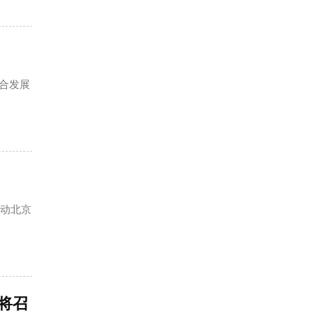
融合发展
推动北京
将召