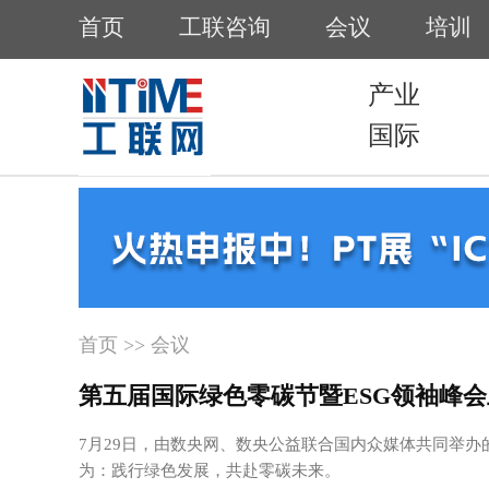
首页
工联咨询
会议
培训
产业
国际
首页
>> 会议
第五届国际绿色零碳节暨ESG领袖峰会
7月29日，由数央网、数央公益联合国内众媒体共同举办的
为：践行绿色发展，共赴零碳未来。